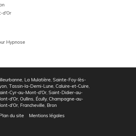
on
-d'Or
our Hypnose
illeurbanne, La Mulatière, Sainte-Foy-lès-
yon, Tassin-la-Demi-Lune, Caluire-et-Cuire,
aint-Cyr-au-Mont-d'Or, Saint-Didier-au-
ont-d'Or, Oullins, Écully, Champagne-au-
ont-d'Or, Francheville, Bron
Plan du site
Mentions légales