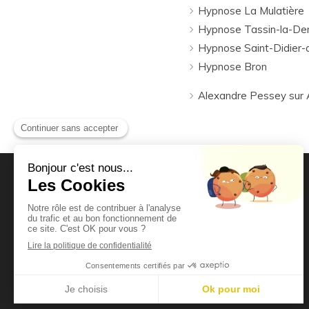
Hypnose La Mulatière
Hypnose Tassin-la-De
Hypnose Saint-Didier-
Hypnose Bron
Alexandre Pessey sur A
Alexandre Pessey
Hypnothérapeute Lyon 6
23 rue Félix Jacquier
69006
Lyon 6
Afficher le téléphone
Prendre rendez-vous