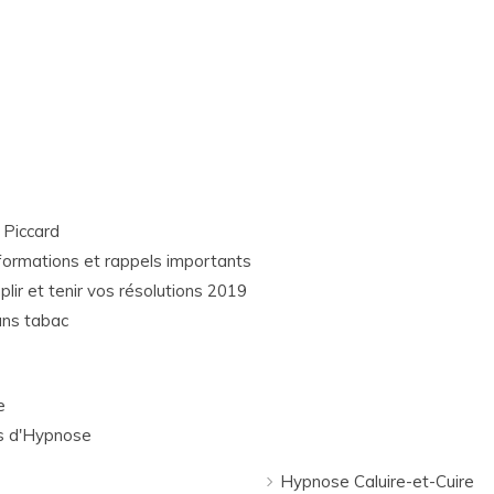
 Piccard
formations et rappels importants
ir et tenir vos résolutions 2019
ans tabac
e
es d'Hypnose
Hypnose Caluire-et-Cuire