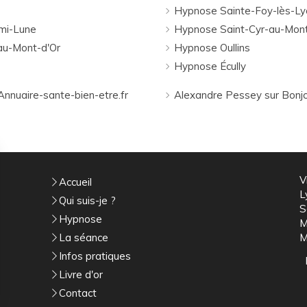
Hypnose Sainte-Foy-lès-Ly
mi-Lune
Hypnose Saint-Cyr-au-Mont
au-Mont-d'Or
Hypnose Oullins
Hypnose Écully
nnuaire-sante-bien-etre.fr
Alexandre Pessey sur Bonj
V
Accueil
L
Qui suis-je ?
S
Hypnose
M
La séance
M
Infos pratiques
Livre d'or
Contact